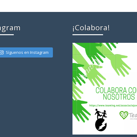
agram
¡Colabora!
Síguenos en Instagram