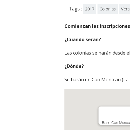
Tags :
2017
Colonias
Ver
Comienzan las inscripcione
¿Cuándo serán?
Las colonias se harán desde el 
¿Dónde?
Se harán en Can Montcau (La R
Barri Can Moncau