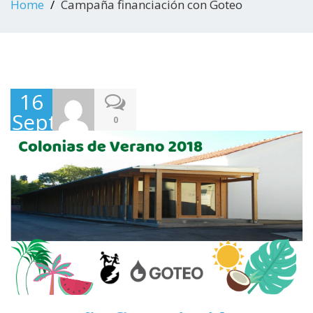
Home
Campaña financiación con Goteo
16
Septiembre,
0
2018