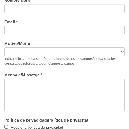
Si
Nombre/Nom
*
eres
humano,
deja
Email
*
este
campo
en
blanco.
Motivo/Motiu
Indica si tu consulta se refiere a alguno de estos campos/Indica si la teva
consulta es refereix a algun d'aquests camps
Mensaje/Missatge
*
Política de privacidad/Política de privacitat
Acepto la política de privacidad