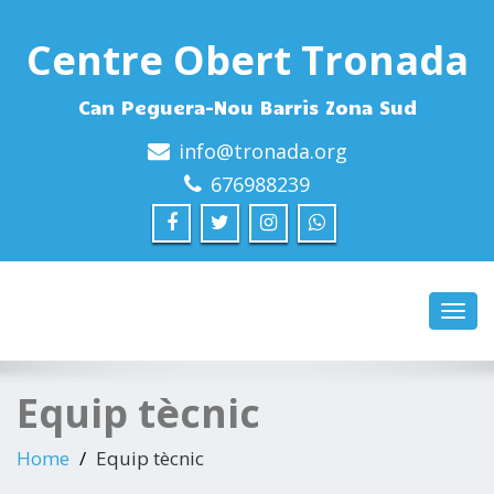
Centre Obert Tronada
Can Peguera-Nou Barris Zona Sud
info@tronada.org
676988239
Toggl
navig
Equip tècnic
Home
Equip tècnic