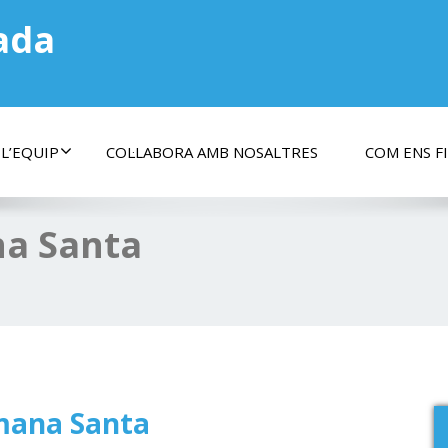
ada
 L’EQUIP
COL·LABORA AMB NOSALTRES
COM ENS F
a Santa
mana Santa