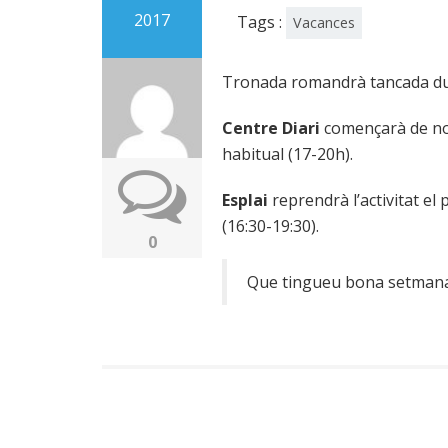
2017
Tags :
Vacances
Tronada romandrà tancada dur
Centre Diari
començarà de nou
habitual (17-20h).
Esplai
reprendrà l’activitat el
(16:30-19:30).
0
Que tingueu bona setmana