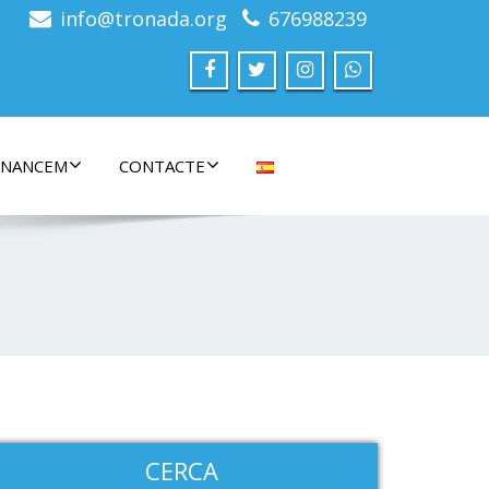
info@tronada.org
676988239
INANCEM
CONTACTE
CERCA