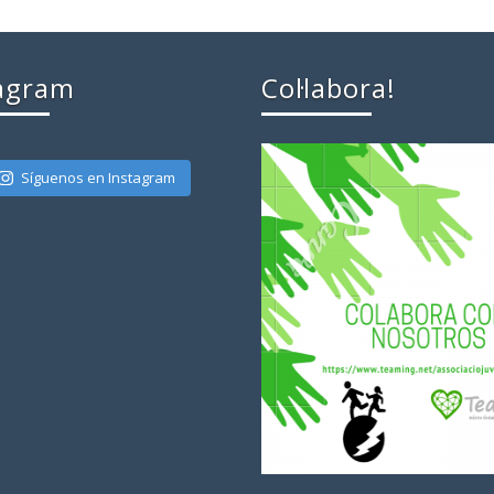
agram
Col·labora!
Síguenos en Instagram