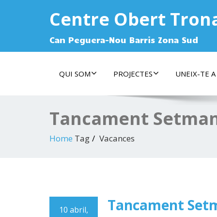
Centre Obert Tron
Can Peguera-Nou Barris Zona Sud
QUI SOM
PROJECTES
UNEIX-TE A
Tancament Setman
Home
Tag
Vacances
Tancament Set
10 abril,